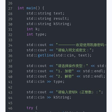
int
main
(
)
{
    std
::
string text
;
    std
::
string result
;
    std
::
string kString
;
int
 k
;
int
 type
;
    std
::
cout 
<<
"--------欢迎使用凯撒密码----
    std
::
cout 
<<
"请输入明文或密文："
;
    std
::
getline
(
std
::
cin
,
 text
)
;
    std
::
cout 
<<
"请选择操作类型："
<<
 std
::
e
    std
::
cout 
<<
"1. 加密"
<<
 std
::
endl
;
    std
::
cout 
<<
"2. 解密"
<<
 std
::
endl
;
    std
::
cin 
>>
 type
;
    std
::
cout 
<<
"请输入密钥k（正整数）："
;
    std
::
cin 
>>
 kString
;
try
{