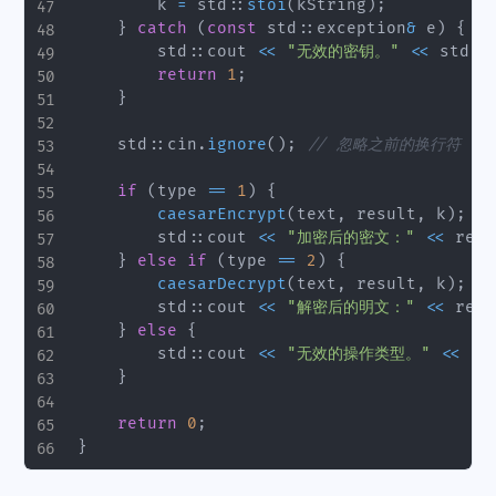
        k 
=
 std
::
stoi
(
kString
)
;
}
catch
(
const
 std
::
exception
&
 e
)
{
        std
::
cout 
<<
"无效的密钥。"
<<
 std
::
return
1
;
}
    std
::
cin
.
ignore
(
)
;
// 忽略之前的换行符
if
(
type 
==
1
)
{
caesarEncrypt
(
text
,
 result
,
 k
)
;
        std
::
cout 
<<
"加密后的密文："
<<
 resu
}
else
if
(
type 
==
2
)
{
caesarDecrypt
(
text
,
 result
,
 k
)
;
        std
::
cout 
<<
"解密后的明文："
<<
 resu
}
else
{
        std
::
cout 
<<
"无效的操作类型。"
<<
 st
}
return
0
;
}