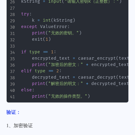
kString 
=
input
(
"请输入密钥k（正整数）："
)
try
:
    k 
=
int
(
kString
)
except
 ValueError
:
print
(
"无效的密钥。"
)
    exit
(
1
)
if
type
==
1
:
    encrypted_text 
=
 caesar_encrypt
(
text
,
 
print
(
"加密后的密文："
+
 encrypted_text
)
elif
type
==
2
:
    decrypted_text 
=
 caesar_decrypt
(
text
,
 
print
(
"解密后的明文："
+
 decrypted_text
)
else
:
print
(
"无效的操作类型。"
)
验证：
1、加密验证