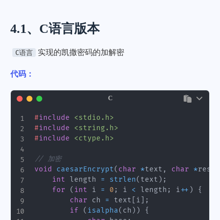
4.1、C语言版本
实现的凯撒密码的加解密
C语言
代码：
C
#
include
<stdio.h>
#
include
<string.h>
#
include
<ctype.h>
// 加密
void
caesarEncrypt
(
char
*
text
,
char
*
resul
int
 length 
=
strlen
(
text
)
;
for
(
int
 i 
=
0
;
 i 
<
 length
;
 i
++
)
{
char
 ch 
=
 text
[
i
]
;
if
(
isalpha
(
ch
)
)
{