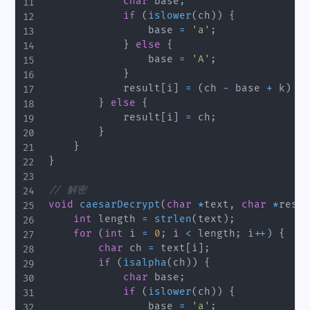
char
 base
;
if
(
islower
(
ch
)
)
{
                base 
=
'a'
;
}
else
{
                base 
=
'A'
;
}
            result
[
i
]
=
(
ch 
-
 base 
+
 k
)
%
}
else
{
            result
[
i
]
=
 ch
;
}
}
}
// 解密
void
caesarDecrypt
(
char
*
text
,
char
*
resul
int
 length 
=
strlen
(
text
)
;
for
(
int
 i 
=
0
;
 i 
<
 length
;
 i
++
)
{
char
 ch 
=
 text
[
i
]
;
if
(
isalpha
(
ch
)
)
{
char
 base
;
if
(
islower
(
ch
)
)
{
                base 
=
'a'
;