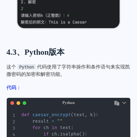
4.3、Python版本
这个
代码使用了字符串操作和条件语句来实现凯
Python
撒密码的加密和解密功能。
代码：
Python
def
caesar_encrypt
(
text
,
 k
)
:
    result 
=
""
for
 ch 
in
 text
:
if
 ch
.
isalpha
(
)
: