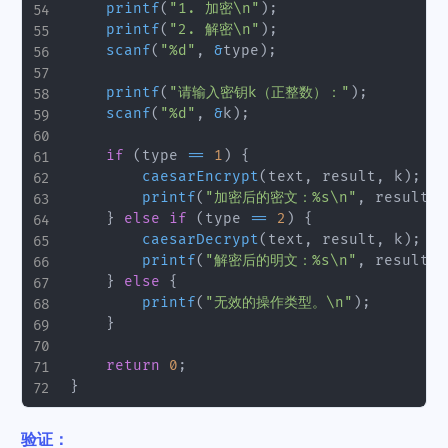
printf
(
"1. 加密\n"
)
;
printf
(
"2. 解密\n"
)
;
scanf
(
"%d"
,
&
type
)
;
printf
(
"请输入密钥k（正整数）："
)
;
scanf
(
"%d"
,
&
k
)
;
if
(
type 
==
1
)
{
caesarEncrypt
(
text
,
 result
,
 k
)
;
printf
(
"加密后的密文：%s\n"
,
 result
)
;
}
else
if
(
type 
==
2
)
{
caesarDecrypt
(
text
,
 result
,
 k
)
;
printf
(
"解密后的明文：%s\n"
,
 result
)
;
}
else
{
printf
(
"无效的操作类型。\n"
)
;
}
return
0
;
}
验证：