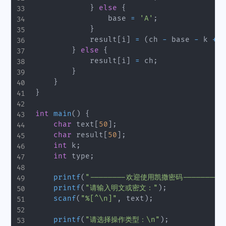
}
else
{
                base 
=
'A'
;
}
            result
[
i
]
=
(
ch 
-
 base 
-
 k 
+
2
}
else
{
            result
[
i
]
=
 ch
;
}
}
}
int
main
(
)
{
char
 text
[
50
]
;
char
 result
[
50
]
;
int
 k
;
int
 type
;
printf
(
"--------欢迎使用凯撒密码----------
printf
(
"请输入明文或密文："
)
;
scanf
(
"%[^\n]"
,
 text
)
;
printf
(
"请选择操作类型：\n"
)
;