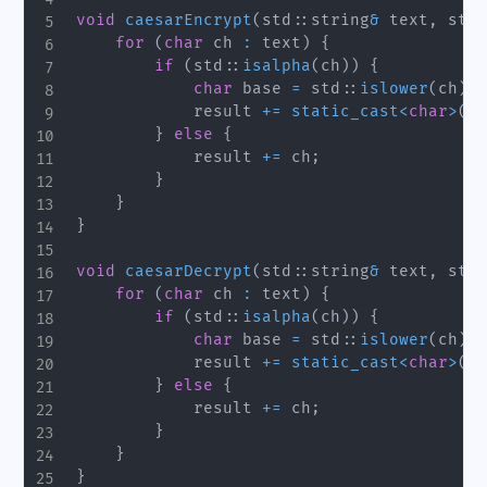
void
caesarEncrypt
(
std
::
string
&
 text
,
 std
:
for
(
char
 ch 
:
 text
)
{
if
(
std
::
isalpha
(
ch
)
)
{
char
 base 
=
 std
::
islower
(
ch
)
?
            result 
+=
static_cast
<
char
>
(
(
c
}
else
{
            result 
+=
 ch
;
}
}
}
void
caesarDecrypt
(
std
::
string
&
 text
,
 std
:
for
(
char
 ch 
:
 text
)
{
if
(
std
::
isalpha
(
ch
)
)
{
char
 base 
=
 std
::
islower
(
ch
)
?
            result 
+=
static_cast
<
char
>
(
(
c
}
else
{
            result 
+=
 ch
;
}
}
}