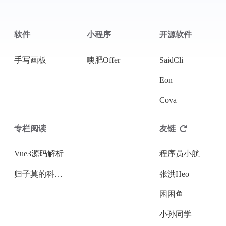
软件
小程序
开源软件
手写画板
噢肥Offer
SaidCli
Eon
Cova
专栏阅读
友链
Vue3源码解析
程序员小航
归子莫的科技周刊
张洪Heo
困困鱼
小孙同学