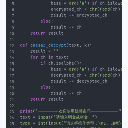
            base 
=
ord
(
'a'
)
if
 ch
.
islower
(
            encrypted_ch 
=
chr
(
(
ord
(
ch
)
-
 
            result 
+=
 encrypted_ch

else
:
            result 
+=
 ch

return
 result

def
caesar_decrypt
(
text
,
 k
)
:
    result 
=
""
for
 ch 
in
 text
:
if
 ch
.
isalpha
(
)
:
            base 
=
ord
(
'a'
)
if
 ch
.
islower
(
            decrypted_ch 
=
chr
(
(
ord
(
ch
)
-
 
            result 
+=
 decrypted_ch

else
:
            result 
+=
 ch

return
 result

print
(
"--------欢迎使用凯撒密码-----------"
)
text 
=
input
(
"请输入明文或密文："
)
type
=
int
(
input
(
"请选择操作类型：\n1. 加密\n2