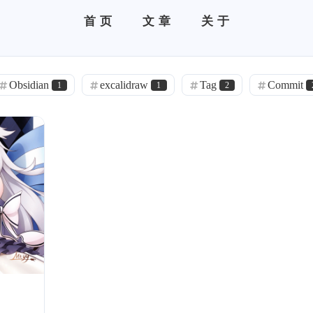
首页
文章
关于
Obsidian
excalidraw
Tag
Commit
1
1
2
liderX
Echarts
Go
PNPM
1
1
2
2
ithub
docxtemplater
docx
5
1
1
SSH
Windows 11
教程
古典
2
1
2