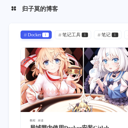
归子莫的博客
CSDN
思否
Docker
笔记工具
笔记
1
1
1
简书
掘金
Git
Version
NPM
HBu
3
1
2
知乎
博客园
Yarn
Gitlab
UniApp
G
1
3
1
华为云
腾讯云
docxtemplater-image-module-free
踩坑
1
5
阿里云
51CTO
凯撒密码
密码学
Halo
1
1
0
infoQ
教程
未读
局域网内使用Docker安装Gitlab