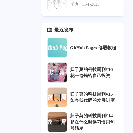
描述：不吐一声，不唱
岸边 /
11-1-2023
一言，天却只我高！
最近发布
1
1
2
1
2
凯撒密码
Docker
Tag
UniApp
教程
1
1
5
GitHub Pages 部署教程
templater-image-module-free
古典密码
Github
2
3
5
3
1
1
SH
Gitlab
踩坑
Git
excalidraw
Yarn
归子莫的科技周刊#16：
1
花一笔钱给自己投资
n
归子莫的科技周刊#15：
如今低代码的发展进度
三月 2025
二月 2025
6
4
篇
篇
归子莫的科技周刊#14：
是在什么时候习惯用句
号结尾
六月 2024
五月 2024