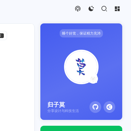
睡个好觉，保证精力充沛
2
密码
1
归子莫
分享设计与科技生活