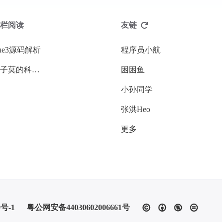
栏阅读
友链
ue3源码解析
程序员小航
归子莫的科技周刊
困困鱼
小孙同学
张洪Heo
更多
0号-1
粤公网安备44030602006661号