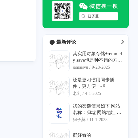
最新评论
其实用对象存储+remotel
y save也是种不错的方
法，不需要科学上网，
jamaisvu /
9-28-2025
而且备份方案非常安
全。我在自己的博客里
还是更习惯用同步插
有文章提到了这个。
件，更方便一些
老刘 /
4-1-2025
我的友链信息如下 网站
名称：归墟 网站地址 : h
ttps://blog.guizimo.com
归子莫 /
11-1-2023
Logo : https://blog.guizi
mo.com/upload/logo.png
挺好看的